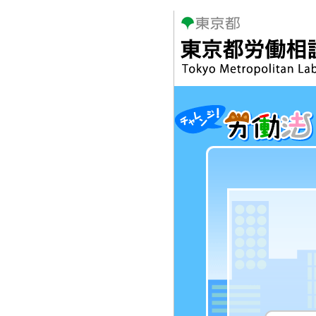
本
文
へ
移
動