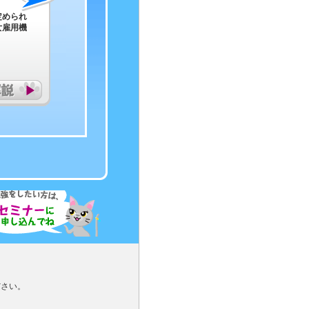
定められ
女雇用機
用ください。