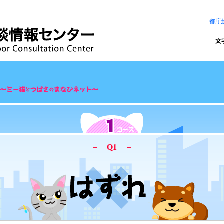
都庁
－ Q1 －