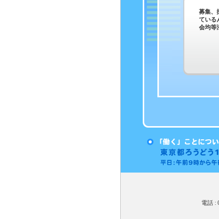
募集、
ている
会均等
電話 : 