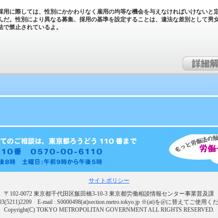
採用に際しては、性別にかかわりなく雇用の均等な機会を与えなければいけないと
んだ。性別により異なる募集、採用の基準を設定することは、違法な差別として男
法で禁止されているよ。
サイトポリシー
〒102-0072 東京都千代田区飯田橋3-10-3 東京都労働相談情報センター事業普及課
03(5211)2209
E-mail
: S0000498(at)section.metro.tokyo.jp ※(at)を@に替えてご使
Copyright(C) TOKYO METROPOLITAN GOVERNMENT ALL RIGHTS RESERVED.